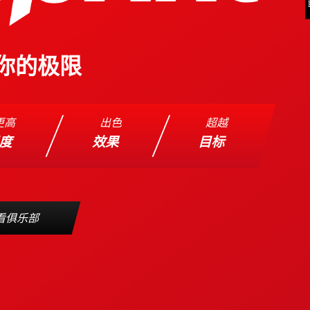
你的极限
更高
出色
超越
强度
效果
目标
看俱乐部