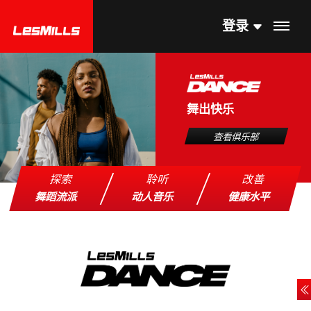
登录
舞出快乐
查看俱乐部
探索
聆听
改善
舞蹈流派
动人音乐
健康水平