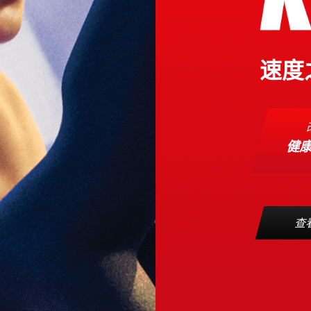
速度
健
查