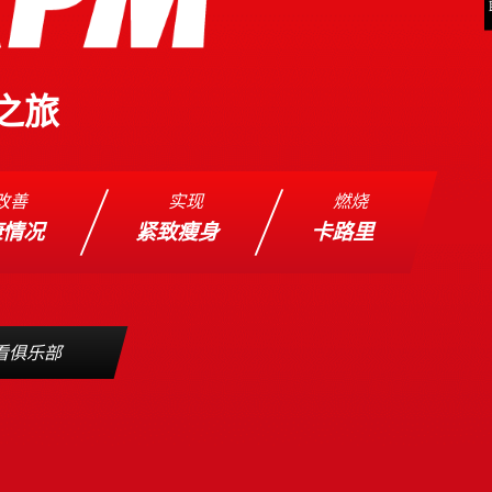
之旅
改善
实现
燃烧
康情况
紧致瘦身
卡路里
看俱乐部