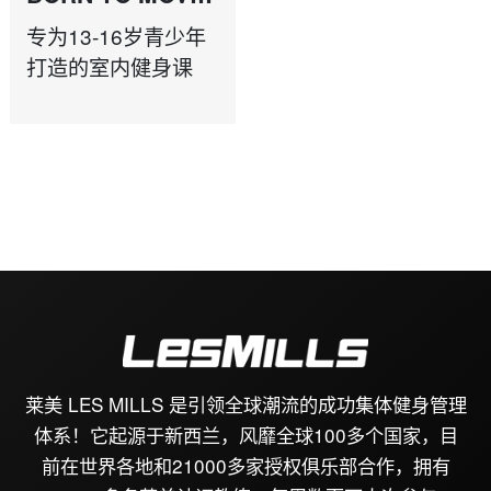
13-16 YRS
专为13-16岁青少年
打造的室内健身课
莱美 LES MILLS 是引领全球潮流的成功集体健身管理
体系！它起源于新西兰，风靡全球100多个国家，目
前在世界各地和21000多家授权俱乐部合作，拥有